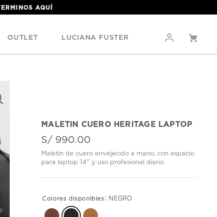
 TERMINOS
AQUÍ
OUTLET
LUCIANA FUSTER
MALETIN CUERO HERITAGE LAPTOP
S/
990
.
00
Maletín de cuero envejecido a mano, con espacio
para laptop 14" y uso profesional diario.
:
NEGRO