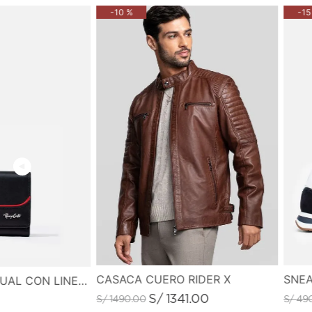
-
10 %
-
15
CASACA CUERO RIDER X
SNEA
MONEDERO CASUAL CON LINEA DE COLOR EN CONTRASTE
S/
1341
.
00
S/
1490
.
00
S/
49