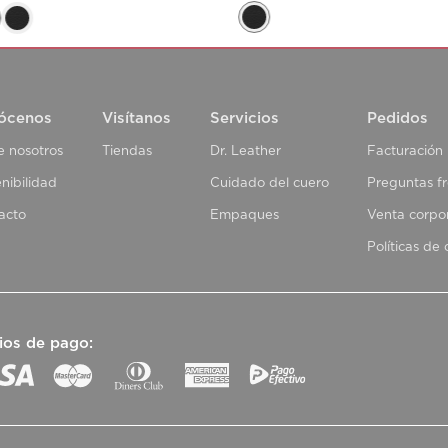
ócenos
Visítanos
Servicios
Pedidos
e nosotros
Tiendas
Dr. Leather
Facturación
nibilidad
Cuidado del cuero
Preguntas f
acto
Empaques
Venta corpo
Políticas de
ios de pago: