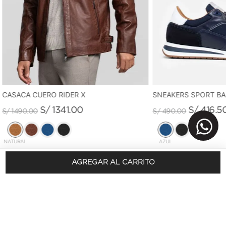
CASACA CUERO RIDER X
SNEAKERS SPORT B
S/
1341
.
00
S/
416
.
5
S/
1490
.
00
S/
490
.
00
NATURAL
AZUL
AGREGAR AL CARRITO
REGÍSTRATE Y OBTÉN 10% DSCTO.
En tu primera compra
SUSCRÍBETE AQUÍ