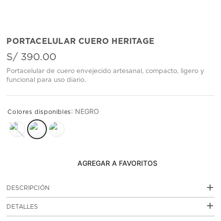
PORTACELULAR CUERO HERITAGE
S/
390
.
00
Portacelular de cuero envejecido artesanal, compacto, ligero y
funcional para uso diario.
:
NEGRO
AGREGAR AL CARRITO
+
DESCRIPCIÓN
+
Elaborado en cuero natural envejecido de manera
DETALLES
artesanal, el Portacelular Cuero Heritage destaca por su
:
acabado tipo tamponado a mano, que resalta las