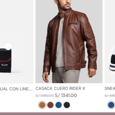
CASACA CUERO RIDER X
SNEA
MONEDERO CASUAL CON LINEA DE COLOR EN CONTRASTE
S/
1341
.
00
S/
1490
.
00
S/
49