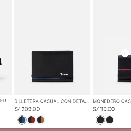
Acabado de accesorios metálicos en old brass
Logotipo de marca metálico
Asas de mano 1
Asas extensibles 2
MEDIDAS
38.0 cm de alto X 32.0 cm de ancho x 12.0 cm de
profundidad
CANGURO PEQUEÑO EN CUERO GRABADO
BILLETERA CASUAL CON DETALLE DE LINEA EN CONTRASTE
S/
209
.
00
S/
119
.
00