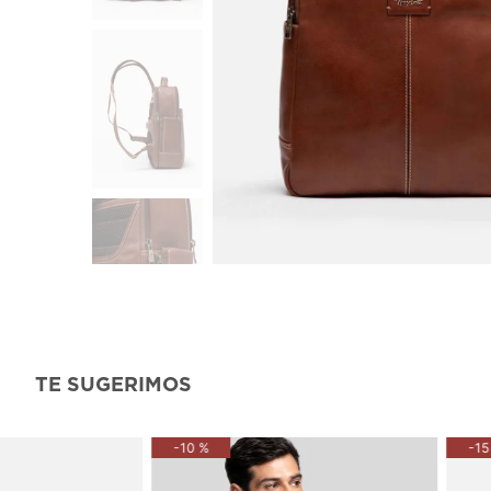
TE SUGERIMOS
-
10 %
-
15