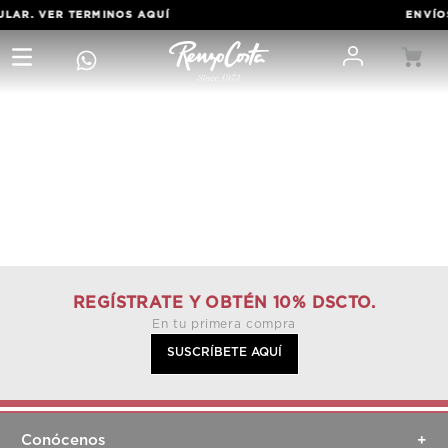
ULAR. VER TERMINOS
AQUÍ
ENVÍOS
REGÍSTRATE Y OBTÉN 10% DSCTO.
En tu primera compra
SUSCRÍBETE AQUÍ
Conócenos
+