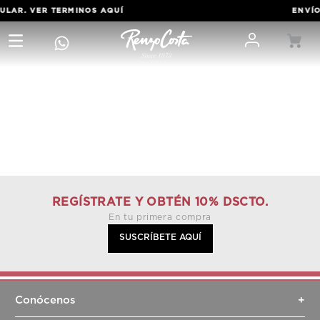
GULAR. VER TERMINOS
AQUÍ
ENVÍO
REGÍSTRATE Y OBTÉN 10% DSCTO.
En tu primera compra
SUSCRÍBETE AQUÍ
Conócenos
+
Sobre nosotros