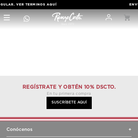
EGULAR. VER TERMINOS
AQUÍ
ENVÍ
REGÍSTRATE Y OBTÉN 10% DSCTO.
En tu primera compra
SUSCRÍBETE AQUÍ
Conócenos
+
Sobre nosotros