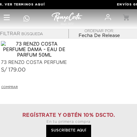
R. VER TERMINOS
AQUÍ
ENVÍOS GR
FILTRAR
Fecha De Release
PERFUMES
Aromas que te acompañan por mucho tiempo.
73 RENZO COSTA PERFUME DAMA - EAU DE PARFUM 50
S/
179
.
00
REGÍSTRATE Y OBTÉN 10% DSCTO.
En tu primera compra
SUSCRÍBETE AQUÍ