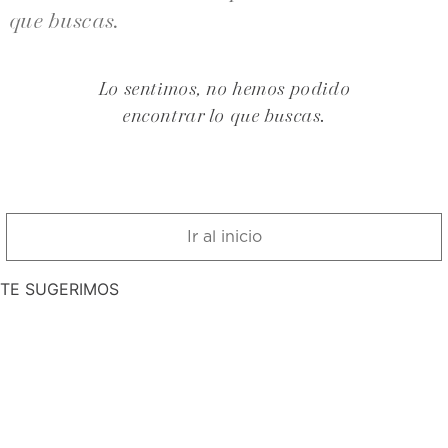
que buscas.
Lo sentimos, no hemos podido
encontrar lo que buscas.
Ir al inicio
TE SUGERIMOS
-
20 %
-
10 %
-
15 %
KE SKIN
51
.
20