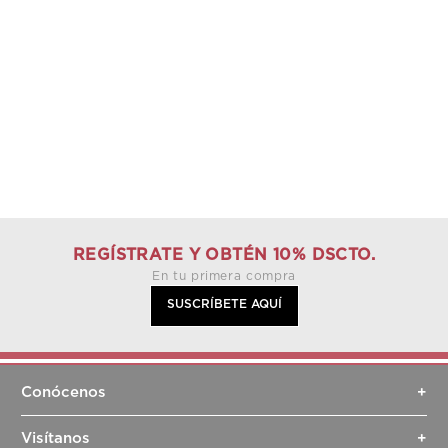
CASACA MODELO RAY ESTILO VINTAGE
TARJETERO E
S/
1341
.
00
S/
1490
.
00
S/
84
S/
99
.
00
NEGRO
ROSADO
REGÍSTRATE Y OBTÉN 10% DSCTO.
En tu primera compra