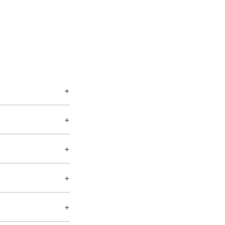
+
+
+
+
+