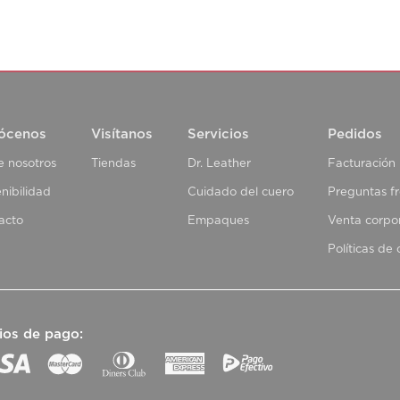
ócenos
Visítanos
Servicios
Pedidos
e nosotros
Tiendas
Dr. Leather
Facturación
nibilidad
Cuidado del cuero
Preguntas f
acto
Empaques
Venta corpo
Políticas de
ios de pago: