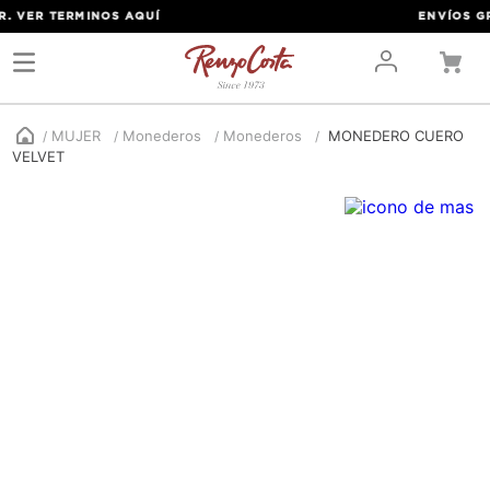
. VER TERMINOS
AQUÍ
ENVÍOS GRA
MUJER
Monederos
Monederos
MONEDERO CUERO
VELVET