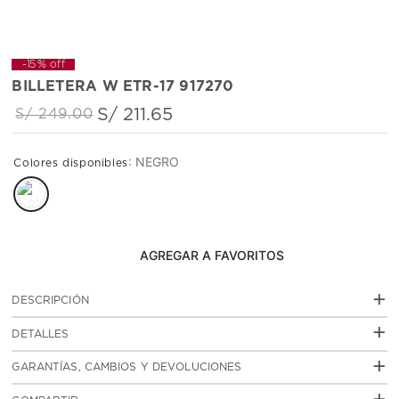
-
15 %
off
BILLETERA W ETR-17 917270
S/
211
.
65
S/
249
.
00
:
NEGRO
AGREGAR AL CARRITO
+
DESCRIPCIÓN
Billetera de estilo casual en cuero envejecido.
+
DETALLES
Estructura de dos cuerpos sin sencillera y
compartimientos para billetes, documentos y tarjetas.
:
SKU
TIC0338C02410800
+
Cuero italiano
GARANTÍAS, CAMBIOS Y DEVOLUCIONES
WP ETR-17 917270
Garantias
click aquí