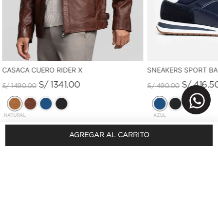
CASACA CUERO RIDER X
SNEAKERS SPORT B
S/
1341
.
00
S/
416
.
5
S/
1490
.
00
S/
490
.
00
NATURAL
AZUL
AGREGAR AL CARRITO
REGÍSTRATE Y OBTÉN 10% DSCTO.
En tu primera compra
SUSCRÍBETE AQUÍ