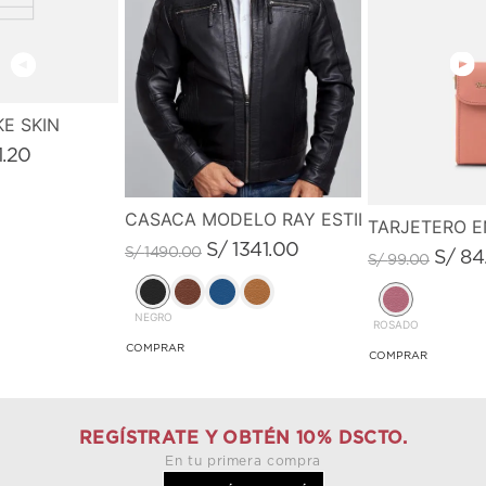
E SKIN
1
.
20
CASACA MODELO RAY ESTILO VINTAGE
TARJETERO E
S/
1341
.
00
S/
1490
.
00
S/
84
S/
99
.
00
NEGRO
ROSADO
REGÍSTRATE Y OBTÉN 10% DSCTO.
En tu primera compra