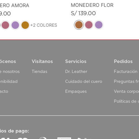
MONEDERO FLOR
VERO AMORA
S/
139
.
00
9
.
00
+
2
COLORES
ócenos
Visítanos
Servicios
Pedidos
e nosotros
Tiendas
Dr. Leather
Facturación
nibilidad
Cuidado del cuero
Preguntas f
acto
Empaques
Venta corpo
Políticas de
ios de pago: