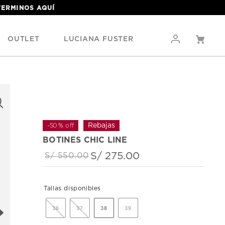
 TERMINOS
AQUÍ
OUTLET
LUCIANA FUSTER
-
50 %
off
BOTINES CHIC LINE
S/
275
.
00
S/
550
.
00
36
37
38
39