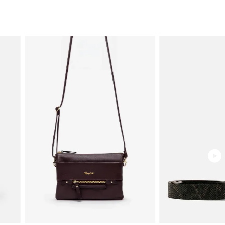
Medida de taco 5cm
MEDIDAS
Ver guía de tallas