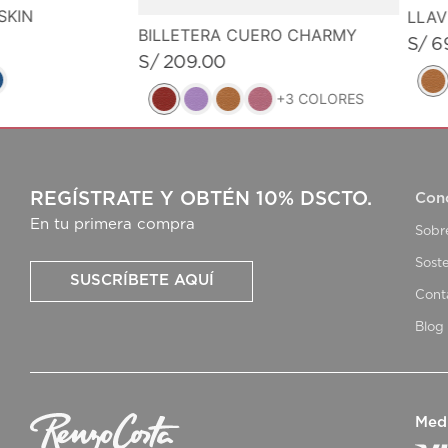
SKIN
LLA
BILLETERA CUERO CHARMY
S/
6
S/
209
.
00
+
3
COLORES
REGÍSTRATE Y OBTÉN 10% DSCTO.
Con
En tu primera compra
Sobr
Soste
SUSCRÍBETE AQUÍ
Cont
Blog
Med