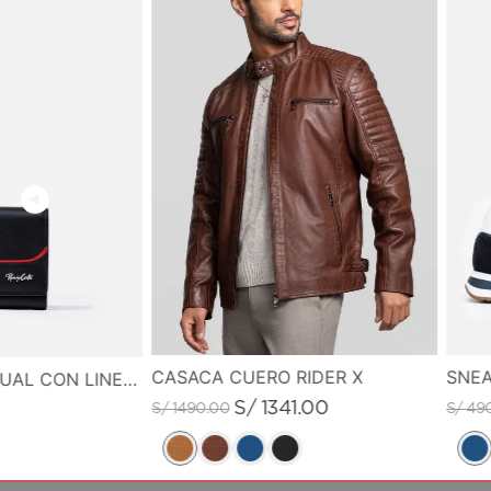
CASACA CUERO RIDER X
SNEA
MONEDERO CASUAL CON LINEA DE COLOR EN CONTRASTE
S/
1341
.
00
S/
1490
.
00
S/
49