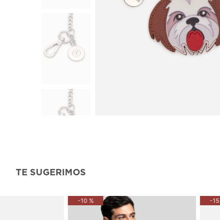
TE SUGERIMOS
-
10 %
-
15