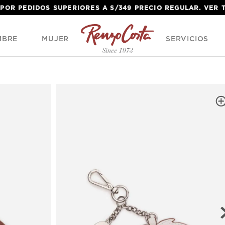
 POR PEDIDOS SUPERIORES A S/349 PRECIO REGULAR. VER
MBRE
MUJER
SERVICIOS