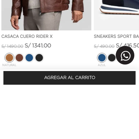
CASACA CUERO RIDER X
SNEAKERS SPORT B
S/
1341
.
00
S/
416
.
5
S/
1490
.
00
S/
490
.
00
NATURAL
AZUL
AGREGAR AL CARRITO
REGÍSTRATE Y OBTÉN 10% DSCTO.
En tu primera compra
SUSCRÍBETE AQUÍ