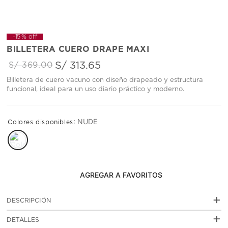
-
15 %
off
BILLETERA CUERO DRAPE MAXI
S/
313
.
65
S/
369
.
00
Billetera de cuero vacuno con diseño drapeado y estructura
funcional, ideal para un uso diario práctico y moderno.
:
NUDE
AGREGAR AL CARRITO
+
DESCRIPCIÓN
La Billetera Cuero Drape Maxi está elaborada en cuero
+
DETALLES
vacuno con acabado grabado y destaca por su diseño
drapeado de líneas suaves y contemporáneas. Su formato