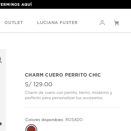
 TERMINOS
AQUÍ
OUTLET
LUCIANA FUSTER
CHARM CUERO PERRITO CHIC
S/
129
.
00
Charm de cuero con perrito, tierno, moderno y
perfecto para personalizar tus accesorios.
:
ROSADO