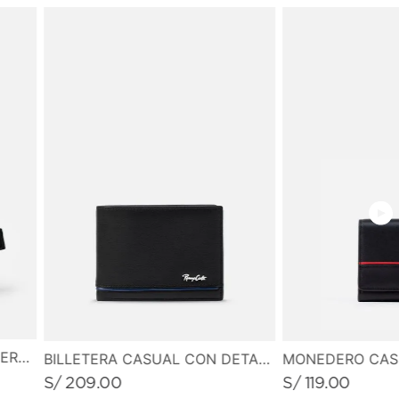
MEDIDAS
• Alto: 10.0 cm
• Ancho: 7.5 cm
CANGURO PEQUEÑO EN CUERO GRABADO
BILLETERA CASUAL CON DETALLE DE LINEA EN CONTRASTE
S/
209
.
00
S/
119
.
00