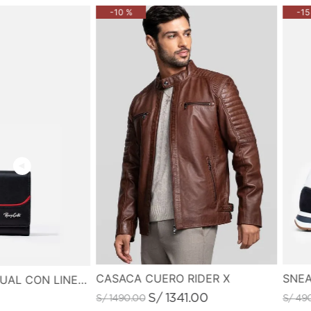
-
10 %
-
15
CASACA CUERO RIDER X
SNEA
MONEDERO CASUAL CON LINEA DE COLOR EN CONTRASTE
S/
1341
.
00
S/
1490
.
00
S/
49