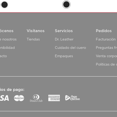
ócenos
Visítanos
Servicios
Pedidos
e nosotros
Tiendas
Dr. Leather
Facturación
nibilidad
Cuidado del cuero
Preguntas f
acto
Empaques
Venta corpo
Políticas de
ios de pago: