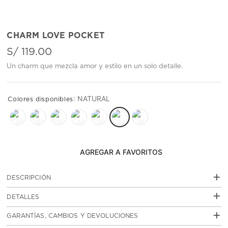
CHARM LOVE POCKET
S/
119
.
00
Un charm que mezcla amor y estilo en un solo detalle.
:
NATURAL
AGREGAR AL CARRITO
+
DESCRIPCIÓN
Este charm de cuero combina un mini pocket con cierre y
+
DETALLES
un charm en forma de corazón, creando un detalle
pensado para acompañar tus accesorios de forma sutil y
:
actual.
SKU
TID1R00065
+
GARANTÍAS, CAMBIOS Y DEVOLUCIONES
Se cuelga fácilmente en carteras, mochilas o llaves,
CHD 2605
aportando un guiño visual que se adapta a distintos