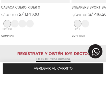
CASACA CUERO RIDER X
SNEAKERS SPORT B
S/
1341
.
00
S/
416
.
5
S/
1490
.
00
S/
490
.
00
NATURAL
AZUL
REGÍSTRATE Y OBTÉN 10% DSCTO.
En tu primera compra
SUSCRÍBETE AQUÍ
AGREGAR AL CARRITO
Conócenos
+
Sobre nosotros
Visítanos
+
Sostenibilidad
Tiendas