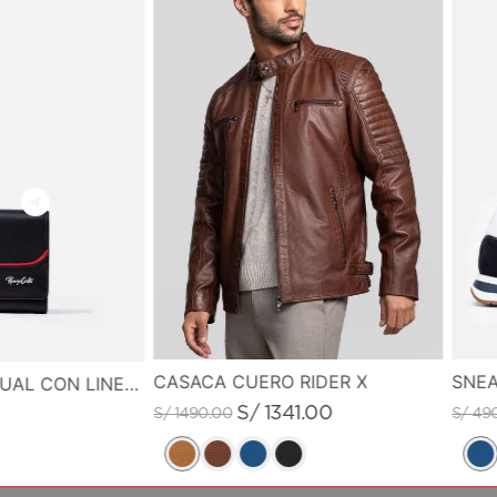
CASACA CUERO RIDER X
SNEA
MONEDERO CASUAL CON LINEA DE COLOR EN CONTRASTE
S/
1341
.
00
S/
1490
.
00
S/
49