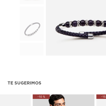
TE SUGERIMOS
-
10 %
-
15