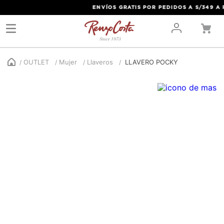
ENVÍOS GRATIS POR PEDIDOS A S/349 A P
OUTLET
Mujer
Llaveros
LLAVERO POCKY