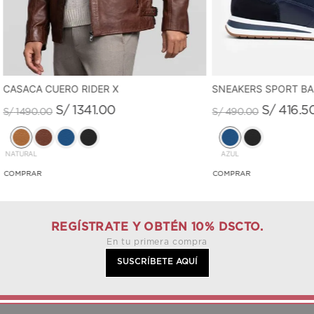
CASACA CUERO RIDER X
SNEAKERS SPORT B
S/
1341
.
00
S/
416
.
5
S/
1490
.
00
S/
490
.
00
NATURAL
AZUL
REGÍSTRATE Y OBTÉN 10% DSCTO.
En tu primera compra
SUSCRÍBETE AQUÍ