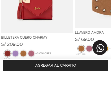
LLAVERO AMORA
BILLETERA CUERO CHARMY
S/
69
.
00
S/
209
.
00
+
+
3
COLORES
NATURAL
ROJO
AGREGAR AL CARRITO
REGÍSTRATE Y OBTÉN 10% DSCTO.
En tu primera compra
SUSCRÍBETE AQUÍ