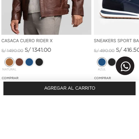
CASACA CUERO RIDER X
SNEAKERS SPORT B
S/
1341
.
00
S/
416
.
5
S/
1490
.
00
S/
490
.
00
NATURAL
AZUL
AGREGAR AL CARRITO
REGÍSTRATE Y OBTÉN 10% DSCTO.
En tu primera compra
SUSCRÍBETE AQUÍ