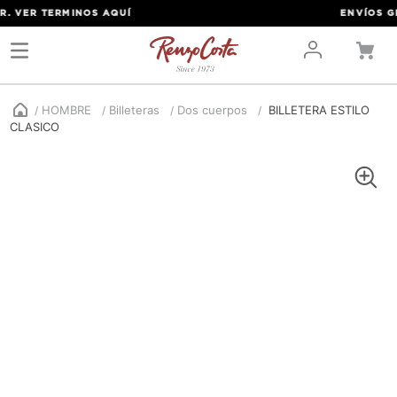
 VER TERMINOS
AQUÍ
ENVÍOS GRAT
HOMBRE
Billeteras
Dos cuerpos
BILLETERA ESTILO
CLASICO