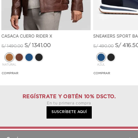
CASACA CUERO RIDER X
SNEAKERS SPORT B
S/
1341
.
00
S/
416
.
5
S/
1490
.
00
S/
490
.
00
NATURAL
AZUL
REGÍSTRATE Y OBTÉN 10% DSCTO.
En tu primera compra
SUSCRÍBETE AQUÍ