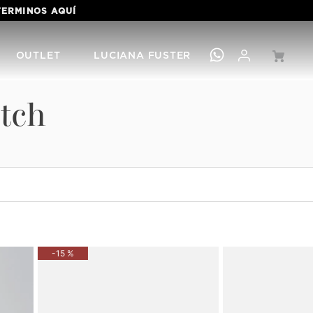
 TERMINOS
AQUÍ
OUTLET
LUCIANA FUSTER
utch
-
15 %