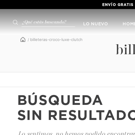
ENVÍO GRATIS
¿Qué estás buscando?
LO NUEVO
HOM
billeteras-croco-luxe-clutch
bil
BÚSQUEDA
SIN RESULTAD
Lo sentimos, no hemos podido encontrar