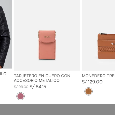
ILO
MONEDERO TR
TARJETERO EN CUERO CON
ACCESORIO METALICO
S/
129
.
00
S/
84
.
15
S/
99
.
00