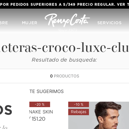
 POR PEDIDOS SUPERIORES A S/349 PRECIO REGULAR. VER
BRE
MUJER
SERVICIOS
leteras-croco-luxe-cl
Resultado de busqueda:
0
PRODUCTOS
TE SUGERIMOS
-
20 %
-
10 %
OS
CORREA SNAKE SKIN
S/
151
.
20
S/
189
.
00
 lo