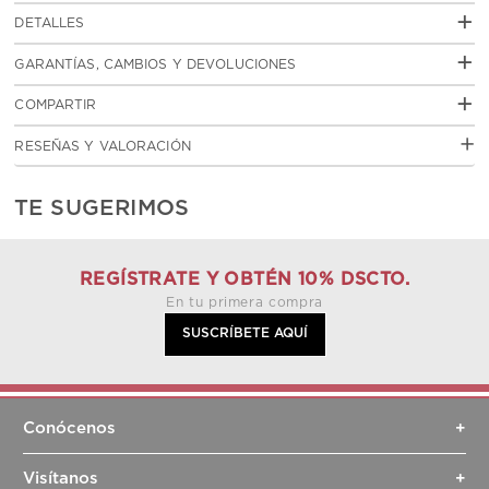
+
DETALLES
MEDIDAS
+
GARANTÍAS, CAMBIOS Y DEVOLUCIONES
Garantias
click aquí
+
COMPARTIR
Cambios y devoluciones
click aquí
RESEÑAS Y VALORACIÓN
TE SUGERIMOS
REGÍSTRATE Y OBTÉN 10% DSCTO.
En tu primera compra
SUSCRÍBETE AQUÍ
Conócenos
+
Sobre nosotros
Visítanos
+
Sostenibilidad