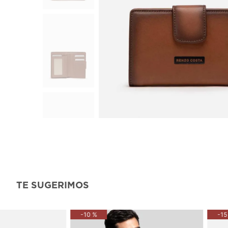
TE SUGERIMOS
-
10 %
-
15