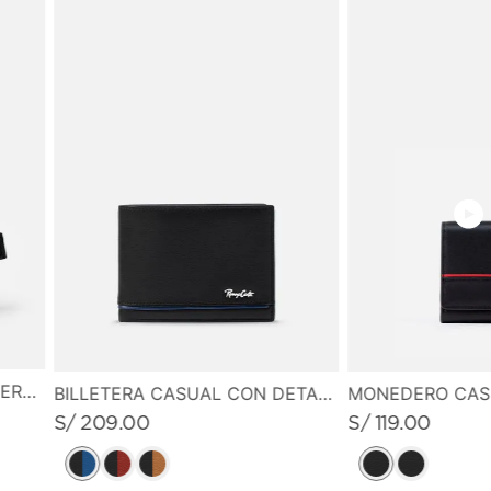
MEDIDAS
10.0 cm de alto X 15.5 cm de ancho
CANGURO PEQUEÑO EN CUERO GRABADO
BILLETERA CASUAL CON DETALLE DE LINEA EN CONTRASTE
S/
209
.
00
S/
119
.
00