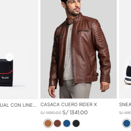
CASACA CUERO RIDER X
SNEA
MONEDERO CASUAL CON LINEA DE COLOR EN CONTRASTE
S/
1341
.
00
S/
1490
.
00
S/
49