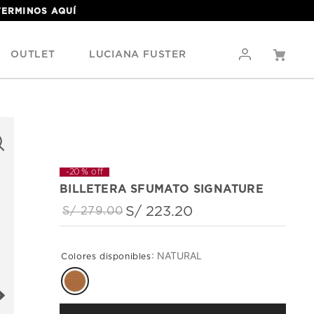
 TERMINOS
AQUÍ
OUTLET
LUCIANA FUSTER
-
20 %
off
BILLETERA SFUMATO SIGNATURE
S/
223
.
20
S/
279
.
00
:
NATURAL