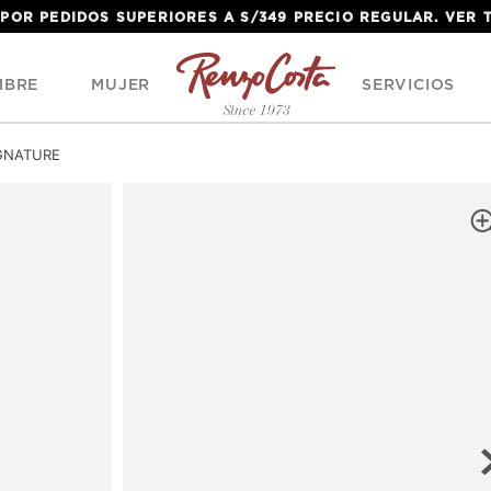
 POR PEDIDOS SUPERIORES A S/349 PRECIO REGULAR. VER
MBRE
MUJER
SERVICIOS
IGNATURE