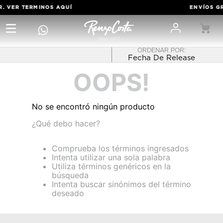
R. VER TERMINOS
AQUÍ
ENVÍOS GR
Fecha De Release
OOPS!
No se encontró ningún producto
¿Qué debo hacer?
Comprueba los términos ingresados
Intenta utilizar una sola palabra
Utiliza términos genéricos en la
búsqueda
Intenta buscar sinónimos del término
deseado