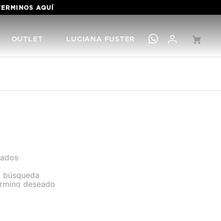
TIS POR PEDIDOS SUPERIORES A S/349 PRECIO REGULAR. 
OUTLET
LUCIANA FUSTER
sados
la búsqueda
término deseado