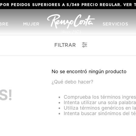
ENVÍO GRA
BRE
MUJER
SERVICIOS
FILTRAR
No se encontró ningún producto
¿Qué debo hacer?
S!
Comprueba los términos ingre
Intenta utilizar una sola palabra
Utiliza términos genéricos en 
Intenta buscar sinónimos del 