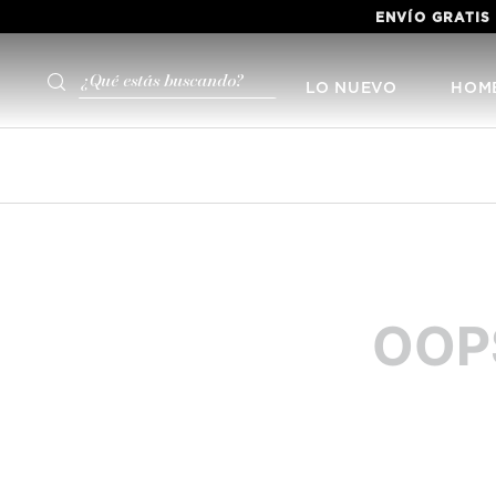
VER TERMINOS
AQUÍ
¿Qué estás buscando?
LO NUEVO
HOM
OOP