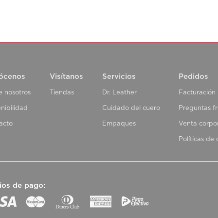
ócenos
Visítanos
Servicios
Pedidos
e nosotros
Tiendas
Dr. Leather
Facturación
nibilidad
Cuidado del cuero
Preguntas f
acto
Empaques
Venta corpo
Políticas de
ios de pago: