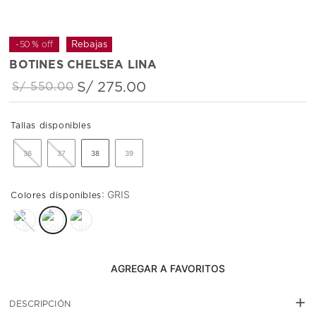
-
50 %
off
BOTINES CHELSEA LINA
S/
275
.
00
S/
550
.
00
36
37
38
39
:
GRIS
AGREGAR AL CARRITO
+
DESCRIPCIÓN