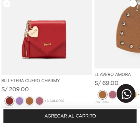
LLAVERO AMORA
BILLETERA CUERO CHARMY
S/
69
.
00
S/
209
.
00
+
+
3
COLORES
NATURAL
ROJO
AGREGAR AL CARRITO