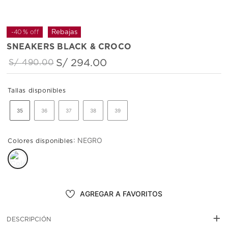
-
40 %
off
SNEAKERS BLACK & CROCO
S/
294
.
00
S/
490
.
00
35
36
37
38
39
:
NEGRO
AGREGAR AL CARRITO
+
DESCRIPCIÓN