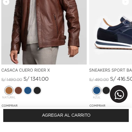
CASACA CUERO RIDER X
SNEAKERS SPORT B
S/
1341
.
00
S/
416
.
5
S/
1490
.
00
S/
490
.
00
NATURAL
AZUL
AGREGAR AL CARRITO
REGÍSTRATE Y OBTÉN 10% DSCTO.