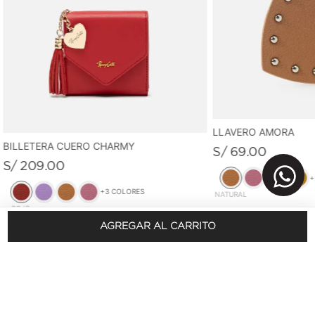
LLAVERO AMORA
BILLETERA CUERO CHARMY
S/
69
.
00
S/
209
.
00
+
+
3
COLORES
NATURAL
ROJO
AGREGAR AL CARRITO
REGÍSTRATE Y OBTÉN 10% DSCTO.
En tu primera compra