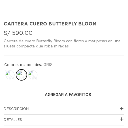
CARTERA CUERO BUTTERFLY BLOOM
S/
590
.
00
Cartera de cuero Butterfly Bloom con flores y mariposas en una
silueta compacta que roba miradas.
:
GRIS
AGREGAR AL CARRITO
+
DESCRIPCIÓN
Cartera de cuero vacuno con acabado liso y diseño
+
DETALLES
Butterfly Bloom, una propuesta femenina que fusiona
ilustración floral, mariposas y detalles metálicos dorados
: