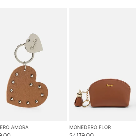
MONEDERO FLOR
VERO AMORA
S/
139
.
00
9
.
00