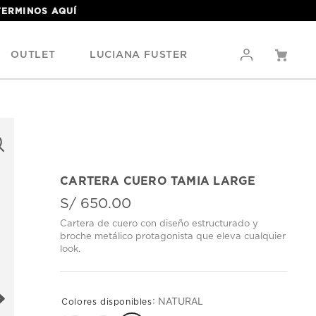
 TERMINOS
AQUÍ
OUTLET
LUCIANA FUSTER
CARTERA CUERO TAMIA LARGE
S/
650
.
00
Cartera de cuero con diseño estructurado y
broche metálico protagonista que eleva cualquier
look.
:
NATURAL