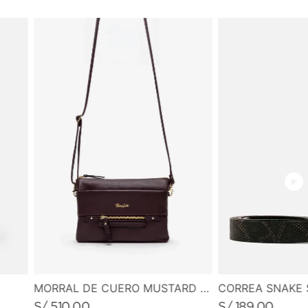
• 1 asa de cuero
• 1 asa extensible y regulable en cuero
MEDIDAS
• Alto: 15.0 cm
• Ancho: 28.0 cm
• Profundidad: 7.0 cm
CORREA SNAKE 
MORRAL DE CUERO MUSTARD MUSE
S/
189
.
00
S/
510
.
00