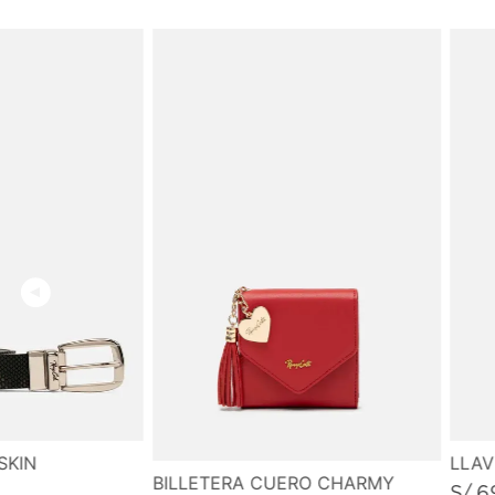
SKIN
LLA
BILLETERA CUERO CHARMY
S/
6