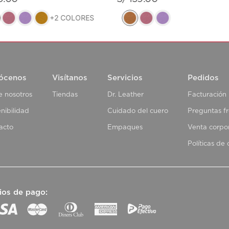
+
2
COLORES
ócenos
Visítanos
Servicios
Pedidos
e nosotros
Tiendas
Dr. Leather
Facturación
nibilidad
Cuidado del cuero
Preguntas f
acto
Empaques
Venta corpo
Políticas de
ios de pago: