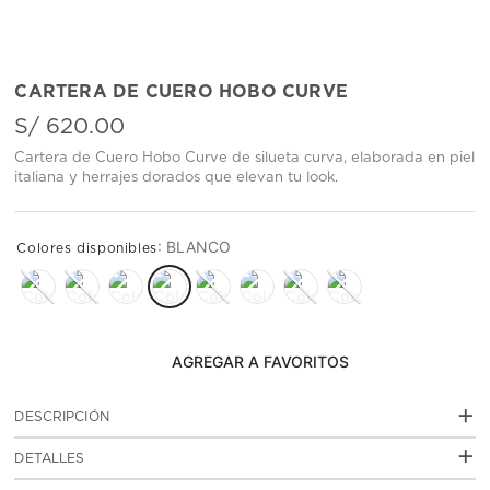
CARTERA DE CUERO HOBO CURVE
S/
620
.
00
Cartera de Cuero Hobo Curve de silueta curva, elaborada en piel
italiana y herrajes dorados que elevan tu look.
:
BLANCO
AGREGAR AL CARRITO
+
DESCRIPCIÓN
La Cartera de Cuero Curve está elaborada en cuero
+
DETALLES
vacuno con acabado grabado y un diseño curvo que le
da un look actual, femenino y con mucha presencia. Su
: