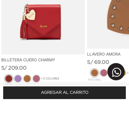
LLAVERO AMORA
BILLETERA CUERO CHARMY
S/
69
.
00
S/
209
.
00
+
+
3
COLORES
NATURAL
ROJO
AGREGAR AL CARRITO
REGÍSTRATE Y OBTÉN 10% DSCTO.
En tu primera compra