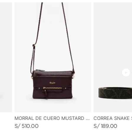
• Logotipo de marca metálico
• 1 asa de mano
• 1 asa extensible y ajustable
MEDIDAS
• Alto: 16.0 cm
• Ancho: 23.0 cm
• Profundidad: 8.0 cm
CORREA SNAKE 
MORRAL DE CUERO MUSTARD MUSE
S/
189
.
00
S/
510
.
00