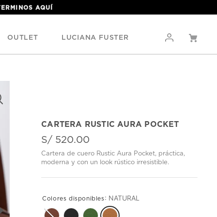
 TERMINOS
AQUÍ
OUTLET
LUCIANA FUSTER
CARTERA RUSTIC AURA POCKET
S/
520
.
00
Cartera de cuero Rustic Aura Pocket, práctica,
moderna y con un look rústico irresistible.
:
NATURAL