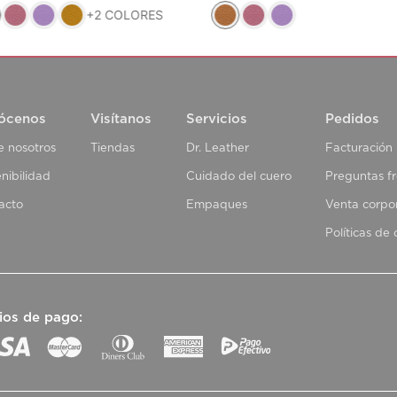
+
2
COLORES
ócenos
Visítanos
Servicios
Pedidos
e nosotros
Tiendas
Dr. Leather
Facturación
nibilidad
Cuidado del cuero
Preguntas f
acto
Empaques
Venta corpo
Políticas de
ios de pago: