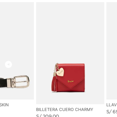
SKIN
LLA
BILLETERA CUERO CHARMY
S/
6
S/
209
.
00