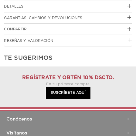
+
DETALLES
MEDIDAS
+
GARANTÍAS, CAMBIOS Y DEVOLUCIONES
Garantias
click aquí
+
COMPARTIR
Cambios y devoluciones
click aquí
RESEÑAS Y VALORACIÓN
TE SUGERIMOS
REGÍSTRATE Y OBTÉN 10% DSCTO.
En tu primera compra
SUSCRÍBETE AQUÍ
Conócenos
+
Sobre nosotros
Visítanos
+
Sostenibilidad