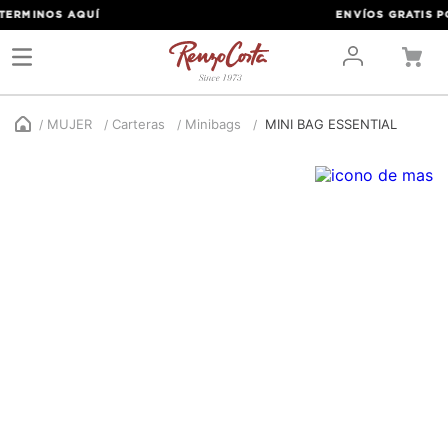
ERMINOS
AQUÍ
ENVÍOS GRATIS POR
MUJER
Carteras
Minibags
MINI BAG ESSENTIAL