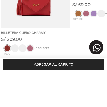
S/
69
.
00
+
NATURAL
BILLETERA CUERO CHARMY
S/
209
.
00
+
3
COLORES
ROJO
AGREGAR AL CARRITO
REGÍSTRATE Y OBTÉN 10% DSCTO.
En tu primera compra
SUSCRÍBETE AQUÍ