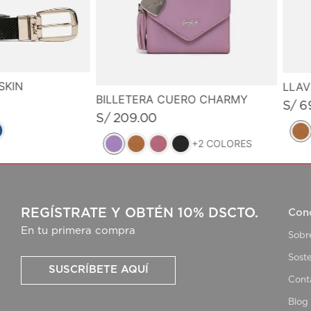
SKIN
LLA
BILLETERA CUERO CHARMY
S/
6
S/
209
.
00
+
2
COLORES
REGÍSTRATE Y OBTÉN 10% DSCTO.
Con
En tu primera compra
Sobr
Soste
SUSCRÍBETE AQUÍ
Cont
Blog