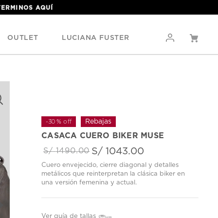
 TERMINOS
AQUÍ
OUTLET
LUCIANA FUSTER
-
30 %
off
CASACA CUERO BIKER MUSE
S/
1043
.
00
S/
1490
.
00
Cuero envejecido, cierre diagonal y detalles
metálicos que reinterpretan la clásica biker en
una versión femenina y actual.
Ver guía de tallas