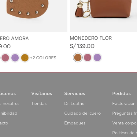
MONEDERO FLOR
VERO AMORA
S/
139
.
00
9
.
00
+
2
COLORES
ócenos
Visítanos
Servicios
Pedidos
e nosotros
Tiendas
Dr. Leather
Facturación
nibilidad
Cuidado del cuero
Preguntas f
acto
Empaques
Venta corpo
Políticas de