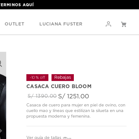
 TERMINOS
AQUÍ
OUTLET
LUCIANA FUSTER
-
10 %
off
CASACA CUERO BLOOM
S/
1251
.
00
S/
1390
.
00
Casaca de cuero para mujer en piel de ovino, con
cuello mao y líneas que estilizan la silueta en una
propuesta moderna y femenina.
Ver guía de tallas