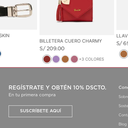
SKIN
LLA
BILLETERA CUERO CHARMY
S/
6
S/
209
.
00
+
3
COLORES
REGÍSTRATE Y OBTÉN 10% DSCTO.
Con
En tu primera compra
Sobr
Soste
SUSCRÍBETE AQUÍ
Cont
Blog