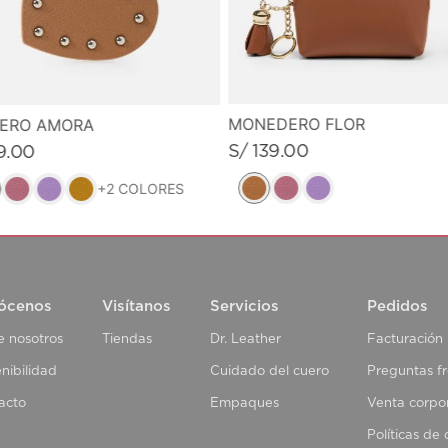
MONEDERO FLOR
VERO AMORA
S/
139
.
00
9
.
00
+
2
COLORES
ócenos
Visítanos
Servicios
Pedidos
e nosotros
Tiendas
Dr. Leather
Facturación
nibilidad
Cuidado del cuero
Preguntas f
acto
Empaques
Venta corpo
Políticas de