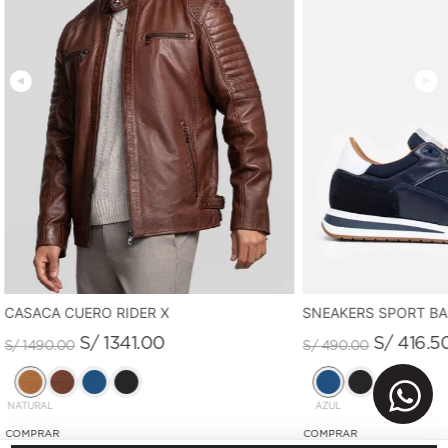
CASACA CUERO RIDER X
SNEAKERS SPORT B
S/
1341
.
00
S/
416
.
5
S/
1490
.
00
S/
490
.
00
NATURAL
AZUL