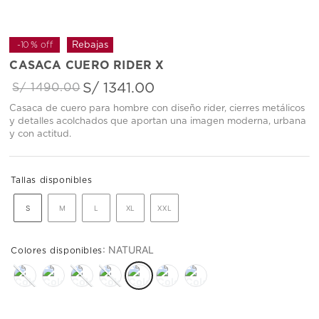
-
10 %
off
CASACA CUERO RIDER X
S/
1341
.
00
S/
1490
.
00
Casaca de cuero para hombre con diseño rider, cierres metálicos
y detalles acolchados que aportan una imagen moderna, urbana
y con actitud.
S
M
L
XL
XXL
:
NATURAL