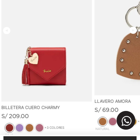
LLAVERO AMORA
BILLETERA CUERO CHARMY
S/
69
.
00
S/
209
.
00
+
+
3
COLORES
NATURAL
ROJO