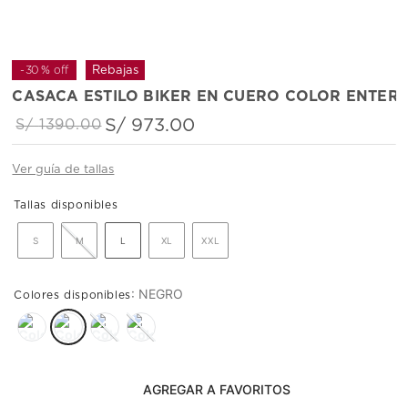
-
30 %
off
CASACA ESTILO BIKER EN CUERO COLOR ENTER
S/
973
.
00
S/
1390
.
00
Ver guía de tallas
S
M
L
XL
XXL
:
NEGRO
AGREGAR AL CARRITO