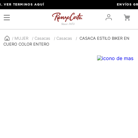
 VER TERMINOS
AQUÍ
ENVÍOS GRAT
MUJER
Casacas
Casacas
CASACA ESTILO BIKER EN
CUERO COLOR ENTERO