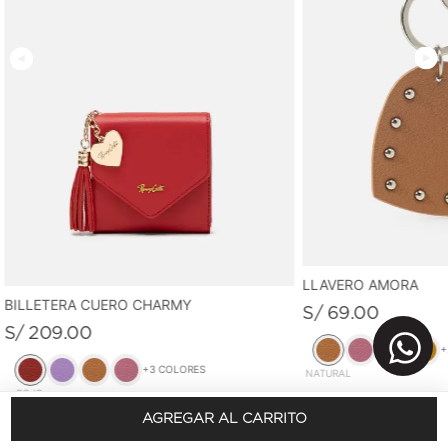
LLAVERO AMORA
BILLETERA CUERO CHARMY
S/
69
.
00
S/
209
.
00
+
+
3
COLORES
NATURAL
ROJO
AGREGAR AL CARRITO