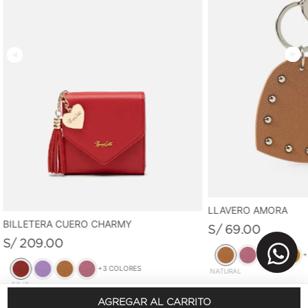
LLAVERO AMORA
BILLETERA CUERO CHARMY
S/
69
.
00
S/
209
.
00
+
+
3
COLORES
NATURAL
ROJO
AGREGAR AL CARRITO