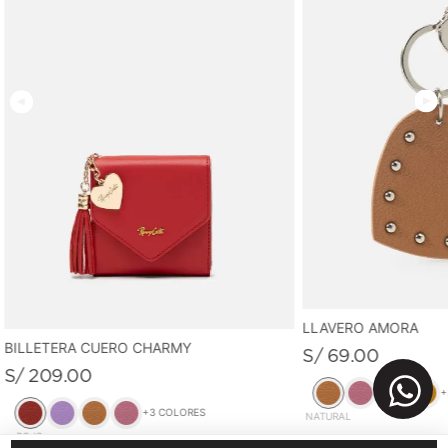
LLAVERO AMORA
BILLETERA CUERO CHARMY
S/
69
.
00
S/
209
.
00
+
+
3
COLORES
NATURAL
ROJO