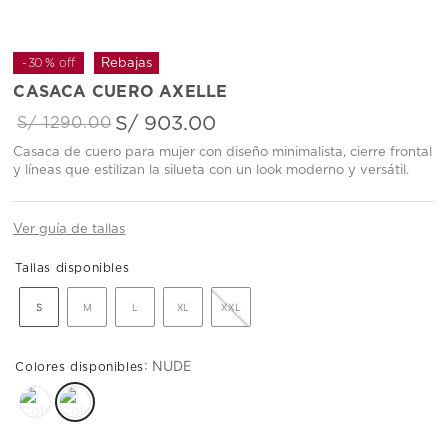
-
30 %
off
CASACA CUERO AXELLE
S/
903
.
00
S/
1290
.
00
Casaca de cuero para mujer con diseño minimalista, cierre frontal
y líneas que estilizan la silueta con un look moderno y versátil.
Ver guía de tallas
S
M
L
XL
XXL
:
NUDE