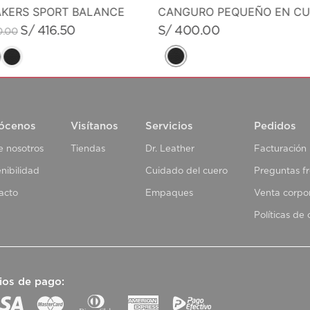
KERS SPORT BALANCE
S/
400
.
00
S/
416
.
50
0
.
00
ócenos
Visítanos
Servicios
Pedidos
e nosotros
Tiendas
Dr. Leather
Facturación
nibilidad
Cuidado del cuero
Preguntas f
acto
Empaques
Venta corpo
Políticas de
ios de pago: