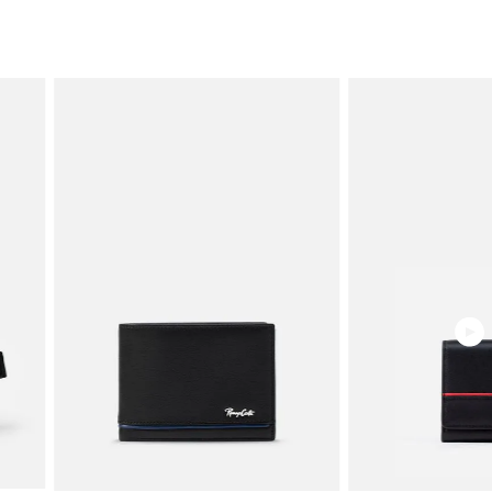
Bolsillos externos 3
Acabado de accesorios níquel negro
MEDIDAS
Ver guía de tallas