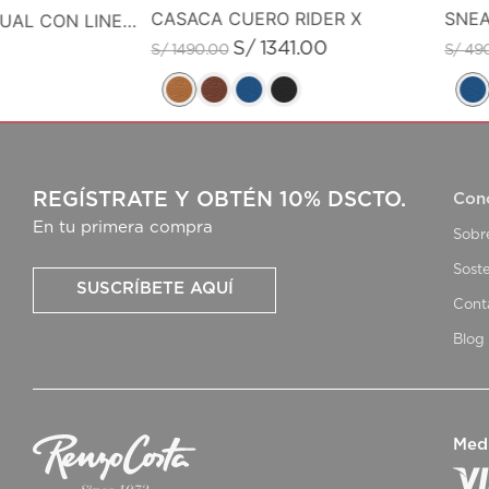
CASACA CUERO RIDER X
SNEA
MONEDERO CASUAL CON LINEA DE COLOR EN CONTRASTE
S/
1341
.
00
S/
1490
.
00
S/
49
REGÍSTRATE Y OBTÉN 10% DSCTO.
Con
En tu primera compra
Sobr
Soste
SUSCRÍBETE AQUÍ
Cont
Blog
Med