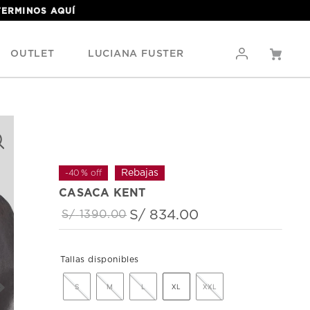
 TERMINOS
AQUÍ
OUTLET
LUCIANA FUSTER
-
40 %
off
CASACA KENT
S/
834
.
00
S/
1390
.
00
S
M
L
XL
XXL