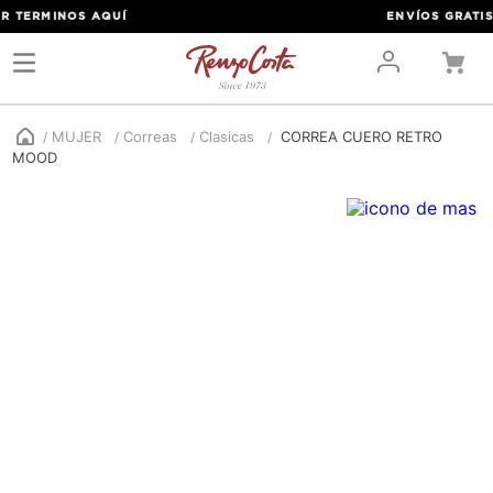
 TERMINOS
AQUÍ
ENVÍOS GRATIS P
MUJER
Correas
Clasicas
CORREA CUERO RETRO
MOOD