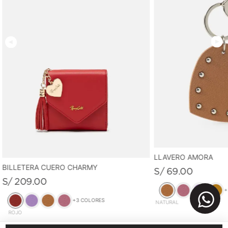
LLAVERO AMORA
BILLETERA CUERO CHARMY
S/
69
.
00
S/
209
.
00
+
+
3
COLORES
NATURAL
ROJO