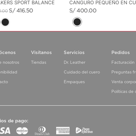
KERS SPORT BALANCE
S/
400
.
00
S/
416
.
50
0
.
00
ócenos
Visítanos
Servicios
Pedidos
e nosotros
Tiendas
Dr. Leather
Facturación
nibilidad
Cuidado del cuero
Preguntas f
acto
Empaques
Venta corpo
Políticas de
ios de pago: