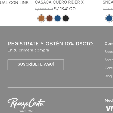
CASACA CUERO RIDER X
SNEA
MONEDERO CASUAL CON LINEA DE COLOR EN CONTRASTE
S/
1341
.
00
S/
1490
.
00
S/
49
REGÍSTRATE Y OBTÉN 10% DSCTO.
Con
En tu primera compra
Sobr
Soste
SUSCRÍBETE AQUÍ
Cont
Blog
Med