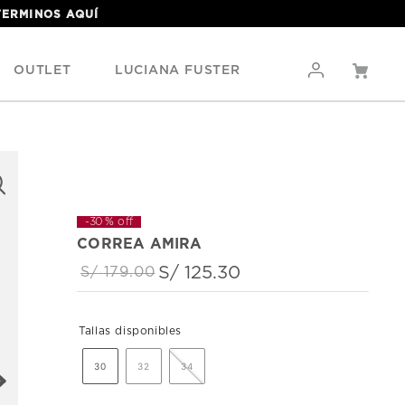
 TERMINOS
AQUÍ
OUTLET
LUCIANA FUSTER
-
30 %
off
CORREA AMIRA
S/
125
.
30
S/
179
.
00
30
32
34