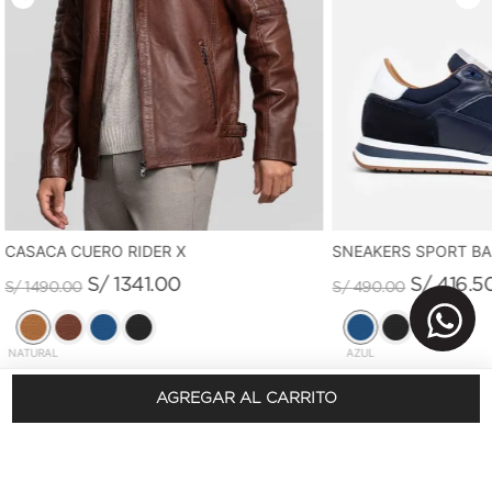
CASACA CUERO RIDER X
SNEAKERS SPORT B
S/
1341
.
00
S/
416
.
5
S/
1490
.
00
S/
490
.
00
NATURAL
AZUL
AGREGAR AL CARRITO
REGÍSTRATE Y OBTÉN 10% DSCTO.
En tu primera compra