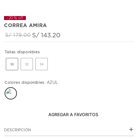
-
20 %
off
CORREA AMIRA
S/
143
.
20
S/
179
.
00
30
32
34
:
AZUL
AGREGAR AL CARRITO
+
DESCRIPCIÓN
Amira sutileza y distinción en un solo detalle. Correa de