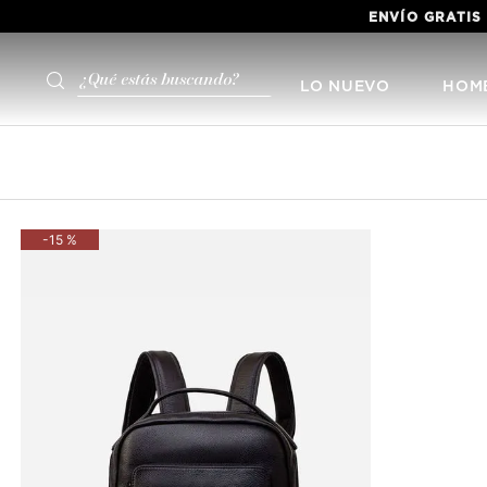
ENVÍO GRATIS
¿Qué estás buscando?
LO NUEVO
HOM
-
15 %