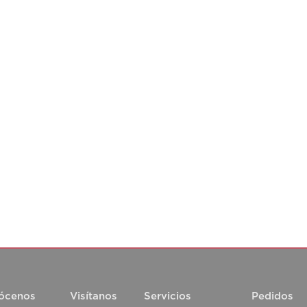
ócenos
Visítanos
Servicios
Pedidos