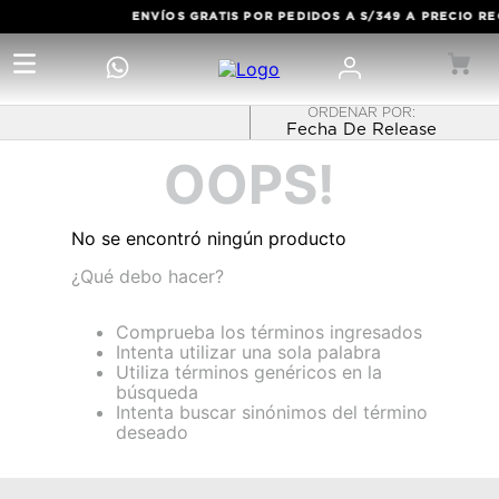
ENVÍOS GRATIS POR PEDIDOS A S/349 A PRECIO R
Fecha De Release
OOPS!
No se encontró ningún producto
¿Qué debo hacer?
Comprueba los términos ingresados
Intenta utilizar una sola palabra
Utiliza términos genéricos en la
búsqueda
Intenta buscar sinónimos del término
deseado