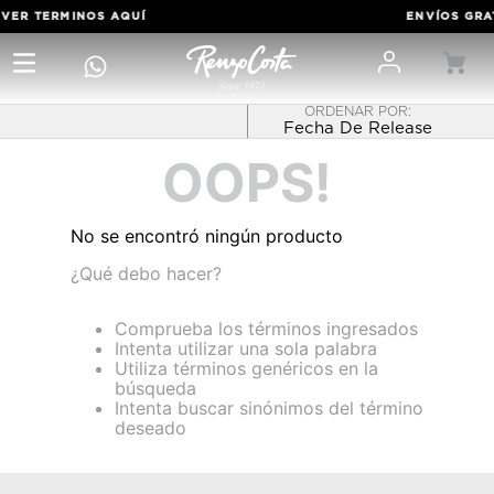
 VER TERMINOS
AQUÍ
ENVÍOS GRAT
Fecha De Release
OOPS!
No se encontró ningún producto
¿Qué debo hacer?
Comprueba los términos ingresados
Intenta utilizar una sola palabra
Utiliza términos genéricos en la
búsqueda
Intenta buscar sinónimos del término
deseado